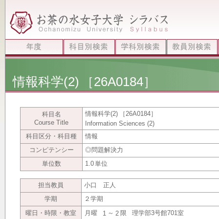
情報科学(2)
［26A0184］
情報科学(2)
［26A0184］
科目名
Course Title
Information Sciences (2)
科目区分・科目種
情報
コンピテンシー
◎問題解決力
単位数
1.0
単位
担当教員
小口 正人
学期
２学期
曜日・時限・教室
月曜
～
限
理学部3号館701室
1
2