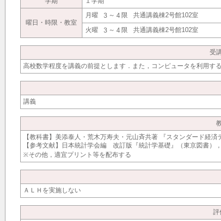
学期
１学期
月曜
～
限
共通講義棟2号館102室
3
4
曜日・時限・教室
火曜
～
限
共通講義棟2号館102室
3
4
受
高校数学程度を講義の前提とします．また，コンピュータを利用す
講義
【教科書】美添泰人・荒木万寿夫・元山斉共著 『スタンダード経済データ
【参考文献】日本統計学会編 改訂版『統計学基礎』（東京図書），2
※その他，適宜プリント等を配布する
ＡＬＨを実施しない
評