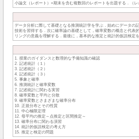
小論文（レポート）=期末を含む複数回のレポートを出題する．（レポ
データ分析に際して基礎となる推測統計学を学ぶ．始めにデータの記
技術を習得する．次に確率論の基礎として，確率変数の概念と代表
リングの意義を理解する．最後に，基本的な推定と統計的仮説検定
1. 授業のガイダンスと数理的な予備知識の確認
2. 記述統計（１）
3. 記述統計（２）
4. 記述統計（３）
5. 事象と確率
6. 推測統計と確率変数
7. 記述統計に関わる実習
8. 確率変数と平均と分散
9. 確率変数とさまざまな確率分布
10. 正規分布とその性質
11. 中心極限定理
12. 母平均の推定～点推定と区間推定～
13. 確率分布に関わる演習
14. 統計的仮説検定の考え方
15. 推定と検定の問題