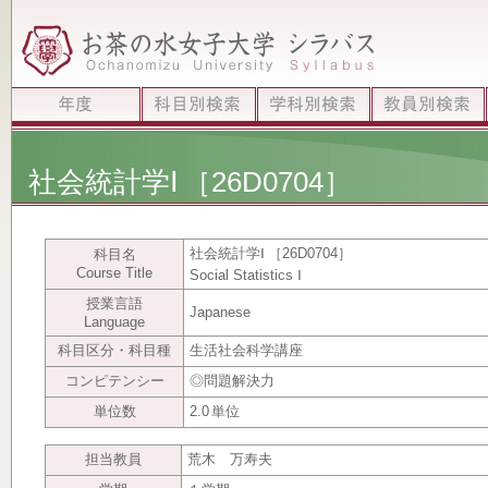
社会統計学Ⅰ
［26D0704］
社会統計学Ⅰ
［26D0704］
科目名
Course Title
Social Statistics Ⅰ
授業言語
Japanese
Language
科目区分・科目種
生活社会科学講座
コンピテンシー
◎問題解決力
単位数
2.0
単位
担当教員
荒木 万寿夫