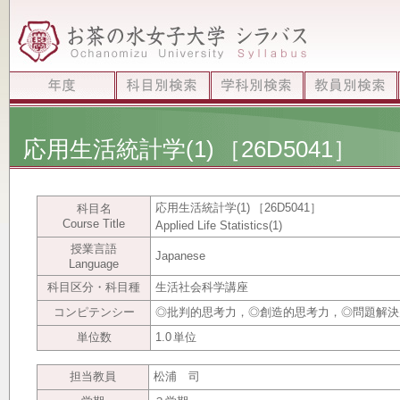
応用生活統計学(1)
［26D5041］
応用生活統計学(1)
［26D5041］
科目名
Course Title
Applied Life Statistics(1)
授業言語
Japanese
Language
科目区分・科目種
生活社会科学講座
コンピテンシー
◎批判的思考力，◎創造的思考力，◎問題解決
単位数
1.0
単位
担当教員
松浦 司