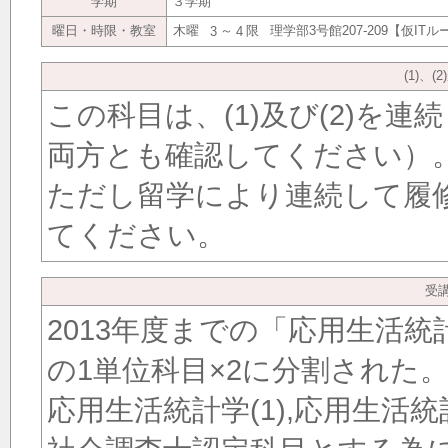
学期
３学期
曜日・時限・教室
木曜
～
限
理学部3号館207-209【仮ITル
3
4
(1)、
この科目は、(1)及び(2)を
両方とも確認してください）
ただし留学により連続して履
てください。
受
2013年度までの「応用生活統計
の1単位科目×2に分割された
応用生活統計学(1),応用生活統