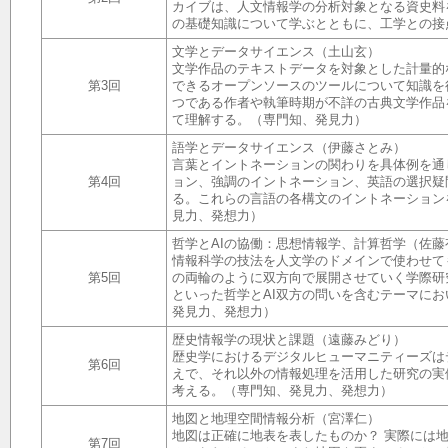
カイブは、人文情報学の分析対象となる資史料
の基礎知識について学ぶとともに、工学との接
文学とデータサイエンス（土山玄）
文学作品のテキストデータを対象とした計量的
第3回
できるオープンソースのツールについて知識を
つである作者や執筆時期が不詳の古典文学作品
て理解する。（専門知、発見力）
語学とデータサイエンス（伊藤さとみ）
言葉とイントネーションの関わりを具体例を通
第4回
ョン、強調のイントネーション、英語の選択疑
る。これらの言語の各構文のイントネーションを
見力、発想力）
哲学とAIの協働：思想情報学、計算哲学（佐藤
情報科学の技法を人文学のドメインで使わせて
第5回
の両輪のように双方向で展開させていく学際研
といった哲学とAI双方の問いを含むテーマに
発見力、発想力）
歴史情報学の現状と課題（遠藤みどり）
歴史学におけるデジタルヒューマニティーズは
第6回
えで、それ以外の情報処理を活用した研究の実
考える。（専門知、発見力、発想力）
地図と地理空間情報分析（宮澤仁）
地図は正確に地表を表したものか？ 実際には
第7回