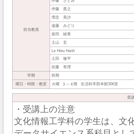
伊藤 さとみ
伊藤 貴之
埋忠 美沙
遠藤 みどり
担当教員
坂田 綾香
土山 玄
Le Hieu Hanh
土田 修平
佐藤 有理
学期
前期
曜日・時限・教室
火曜
～
限
生活科学部本館306室
3
4
受
・受講上の注意
文化情報工学科の学生は、文
データサイエンス系科目とし