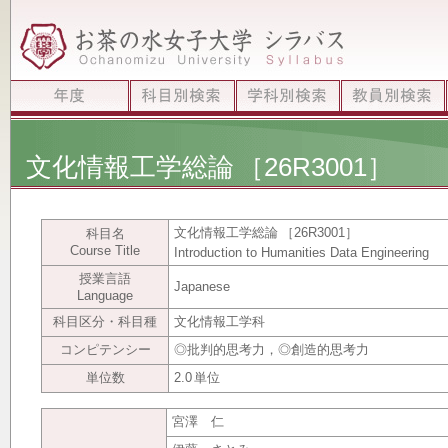
文化情報工学総論
［26R3001］
文化情報工学総論
［26R3001］
科目名
Course Title
Introduction to Humanities Data Engineering
授業言語
Japanese
Language
科目区分・科目種
文化情報工学科
コンピテンシー
◎批判的思考力，◎創造的思考力
単位数
2.0
単位
宮澤 仁