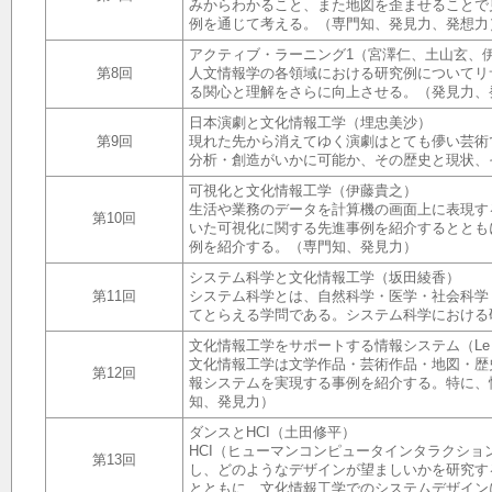
みからわかること、また地図を歪ませることで
例を通じて考える。（専門知、発見力、発想力
アクティブ・ラーニング1（宮澤仁、土山玄、
第8回
人文情報学の各領域における研究例についてリ
る関心と理解をさらに向上させる。（発見力、
日本演劇と文化情報工学（埋忠美沙）
第9回
現れた先から消えてゆく演劇はとても儚い芸術
分析・創造がいかに可能か、その歴史と現状、
可視化と文化情報工学（伊藤貴之）
生活や業務のデータを計算機の画面上に表現す
第10回
いた可視化に関する先進事例を紹介するととも
例を紹介する。（専門知、発見力）
システム科学と文化情報工学（坂田綾香）
第11回
システム科学とは、自然科学・医学・社会科学
てとらえる学問である。システム科学における
文化情報工学をサポートする情報システム（Le Hi
文化情報工学は文学作品・芸術作品・地図・歴
第12回
報システムを実現する事例を紹介する。特に、
知、発見力）
ダンスとHCI（土田修平）
HCI（ヒューマンコンピュータインタラクシ
第13回
し、どのようなデザインが望ましいかを研究す
とともに、文化情報工学でのシステムデザイン